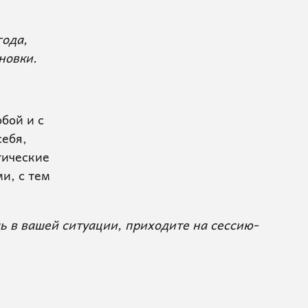
года,
новки.
бой и с
себя,
тические
и, с тем
чь в вашей ситуации, приходите на сессию-