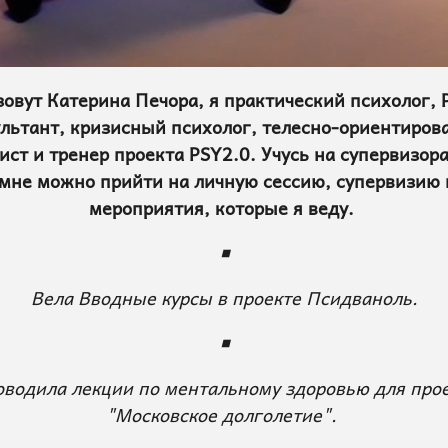
овут Катерина Печора, я практический психолог, 
льтант, кризисный психолог, телесно-ориентиро
ист и тренер проекта PSY2.0. Учусь на супервизора
 мне можно прийти на личную сессию, супервизию 
мероприятия, которые я веду.
◾
Вела Вводные курсы в проекте Псидваноль.
◾
водила лекции по ментальному здоровью для про
"Московское долголетие".